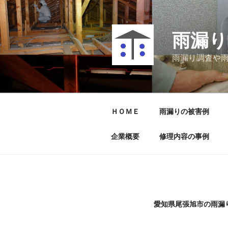
コ
ン
テ
雨漏り
ン
ツ
雨漏り調査や
へ
ス
キ
ッ
ＨＯＭＥ
雨漏りの被害例
プ
企業概要
修理内容の事例
愛知県尾張旭市の雨漏