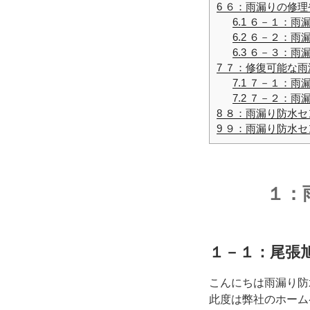
6
６：雨漏りの修理
6.1
６－１：雨漏
6.2
６－２：雨漏
6.3
６－３：雨漏
7
７：修復可能な雨
7.1
７－１：雨漏
7.2
７－２：雨漏
8
８：雨漏り防水セ
9
９：雨漏り防水セ
１：
１－１：尾張
こんにちは雨漏り防
此度は弊社のホーム