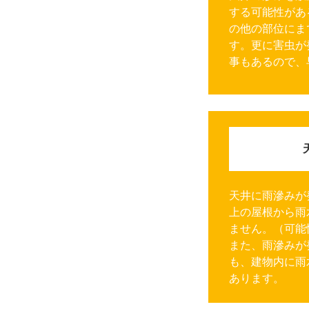
する可能性があ
の他の部位にま
す。更に害虫が
事もあるので、
天井に雨滲みが
上の屋根から雨
ません。（可能
また、雨滲みが
も、建物内に雨
あります。