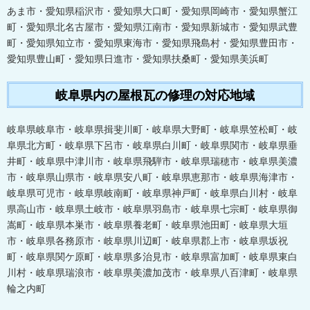
あま市・愛知県稲沢市・愛知県大口町・愛知県岡崎市・愛知県蟹江
町・愛知県北名古屋市・愛知県江南市・愛知県新城市・愛知県武豊
町・愛知県知立市・愛知県東海市・愛知県飛島村・愛知県豊田市・
愛知県豊山町・愛知県日進市・愛知県扶桑町・愛知県美浜町
岐阜県内の屋根瓦の修理の対応地域
岐阜県岐阜市・岐阜県揖斐川町・岐阜県大野町・岐阜県笠松町・岐
阜県北方町・岐阜県下呂市・岐阜県白川町・岐阜県関市・岐阜県垂
井町・岐阜県中津川市・岐阜県飛騨市・岐阜県瑞穂市・岐阜県美濃
市・岐阜県山県市・岐阜県安八町・岐阜県恵那市・岐阜県海津市・
岐阜県可児市・岐阜県岐南町・岐阜県神戸町・岐阜県白川村・岐阜
県高山市・岐阜県土岐市・岐阜県羽島市・岐阜県七宗町・岐阜県御
嵩町・岐阜県本巣市・岐阜県養老町・岐阜県池田町・岐阜県大垣
市・岐阜県各務原市・岐阜県川辺町・岐阜県郡上市・岐阜県坂祝
町・岐阜県関ケ原町・岐阜県多治見市・岐阜県富加町・岐阜県東白
川村・岐阜県瑞浪市・岐阜県美濃加茂市・岐阜県八百津町・岐阜県
輪之内町