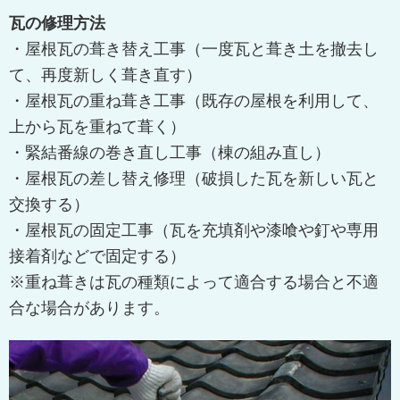
瓦の修理方法
・屋根瓦の葺き替え工事（一度瓦と葺き土を撤去し
て、再度新しく葺き直す）
・屋根瓦の重ね葺き工事（既存の屋根を利用して、
上から瓦を重ねて葺く）
・緊結番線の巻き直し工事（棟の組み直し）
・屋根瓦の差し替え修理（破損した瓦を新しい瓦と
交換する）
・屋根瓦の固定工事（瓦を充填剤や漆喰や釘や専用
接着剤などで固定する）
※重ね葺きは瓦の種類によって適合する場合と不適
合な場合があります。