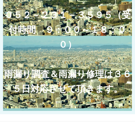
０５２－２３１－３５９５（受
付時間 ９：００～１８：０
０）
雨漏り調査＆雨漏り修理は３６
５日対応させて頂きます。