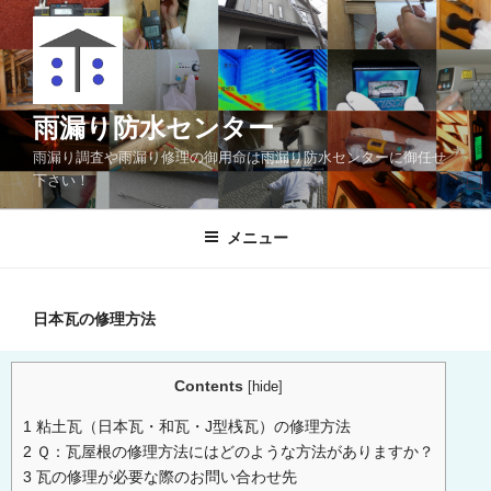
雨漏り防水センター
雨漏り調査や雨漏り修理の御用命は雨漏り防水センターに御任せ
下さい！
メニュー
日本瓦の修理方法
Contents
[
hide
]
1
粘土瓦（日本瓦・和瓦・J型桟瓦）の修理方法
2
Ｑ：瓦屋根の修理方法にはどのような方法がありますか？
3
瓦の修理が必要な際のお問い合わせ先